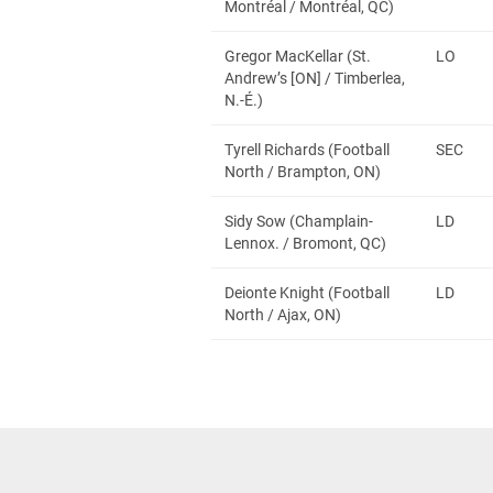
Montréal / Montréal, QC)
Gregor MacKellar (St.
LO
Andrew’s [ON] / Timberlea,
N.-É.)
Tyrell Richards (Football
SEC
North / Brampton, ON)
Sidy Sow (Champlain-
LD
Lennox. / Bromont, QC)
Deionte Knight (Football
LD
North / Ajax, ON)