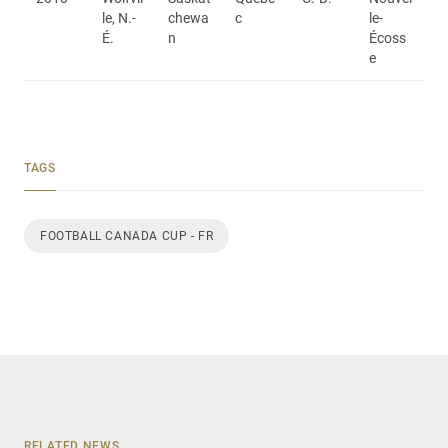
le, N.-
chewa
c
le-
É.
n
Écoss
e
TAGS
FOOTBALL CANADA CUP - FR
RELATED NEWS