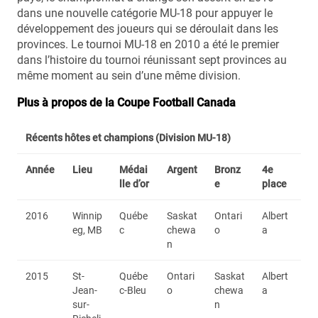
dans une nouvelle catégorie MU-18 pour appuyer le
développement des joueurs qui se déroulait dans les
provinces. Le tournoi MU-18 en 2010 a été le premier
dans l’histoire du tournoi réunissant sept provinces au
même moment au sein d’une même division.
Plus à propos de la Coupe Football Canada
Récents hôtes et champions (Division MU-18)
Année
Lieu
Médai
Argent
Bronz
4e
lle d’or
e
place
2016
Winnip
Québe
Saskat
Ontari
Albert
eg, MB
c
chewa
o
a
n
2015
St-
Québe
Ontari
Saskat
Albert
Jean-
c-Bleu
o
chewa
a
sur-
n