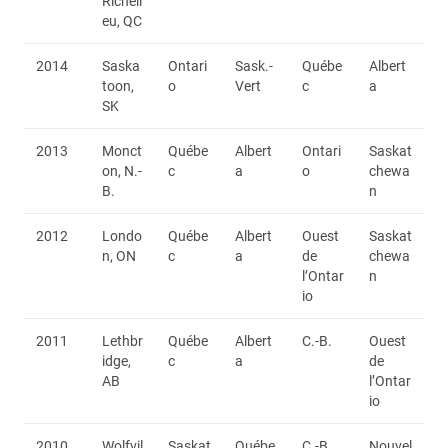
Richeli
eu, QC
2014
Saska
Ontari
Sask.-
Québe
Albert
toon,
o
Vert
c
a
SK
2013
Monct
Québe
Albert
Ontari
Saskat
on, N.-
c
a
o
chewa
B.
n
2012
Londo
Québe
Albert
Ouest
Saskat
n, ON
c
a
de
chewa
l’Ontar
n
io
2011
Lethbr
Québe
Albert
C.-B.
Ouest
idge,
c
a
de
AB
l’Ontar
io
2010
Wolfvil
Saskat
Québe
C.-B.
Nouvel