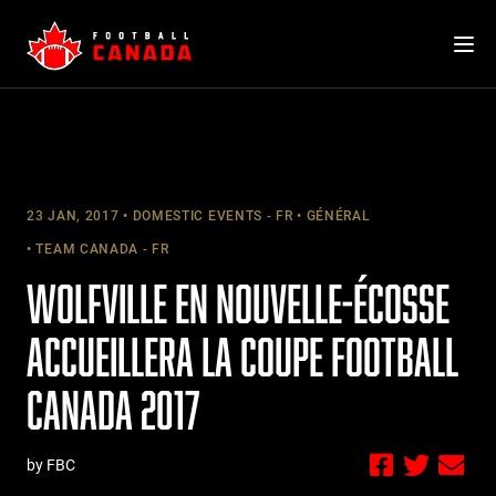
Skip
to
content
23 JAN, 2017
DOMESTIC EVENTS - FR
GÉNÉRAL
TEAM CANADA - FR
WOLFVILLE EN NOUVELLE-ÉCOSSE
ACCUEILLERA LA COUPE FOOTBALL
CANADA 2017
by FBC