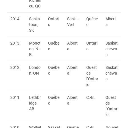
Richeli
eu, QC
2014
Saska
Ontari
Sask.-
Québe
Albert
toon,
o
Vert
c
a
SK
2013
Monct
Québe
Albert
Ontari
Saskat
on, N.-
c
a
o
chewa
B.
n
2012
Londo
Québe
Albert
Ouest
Saskat
n, ON
c
a
de
chewa
l’Ontar
n
io
2011
Lethbr
Québe
Albert
C.-B.
Ouest
idge,
c
a
de
AB
l’Ontar
io
2010
Wolfvil
Saskat
Québe
C.-B.
Nouvel