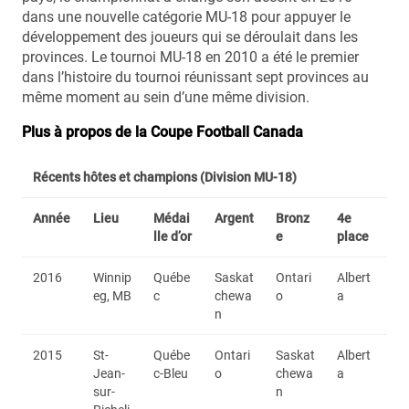
dans une nouvelle catégorie MU-18 pour appuyer le
développement des joueurs qui se déroulait dans les
provinces. Le tournoi MU-18 en 2010 a été le premier
dans l’histoire du tournoi réunissant sept provinces au
même moment au sein d’une même division.
Plus à propos de la Coupe Football Canada
Récents hôtes et champions (Division MU-18)
Année
Lieu
Médai
Argent
Bronz
4e
lle d’or
e
place
2016
Winnip
Québe
Saskat
Ontari
Albert
eg, MB
c
chewa
o
a
n
2015
St-
Québe
Ontari
Saskat
Albert
Jean-
c-Bleu
o
chewa
a
sur-
n