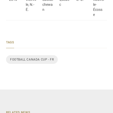
le, N.-
chewa
c
le-
É.
n
Écoss
e
TAGS
FOOTBALL CANADA CUP - FR
RELATED NEWS