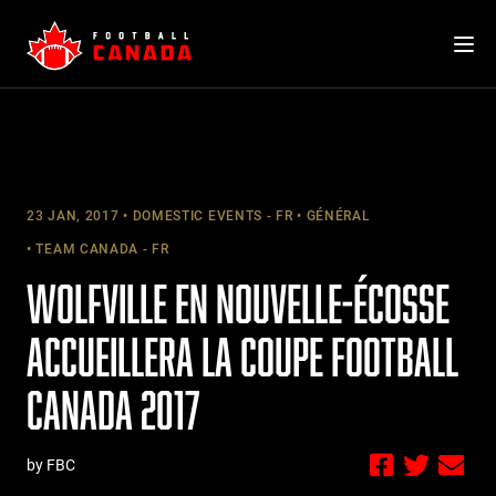
Skip
to
content
23 JAN, 2017
DOMESTIC EVENTS - FR
GÉNÉRAL
TEAM CANADA - FR
WOLFVILLE EN NOUVELLE-ÉCOSSE
ACCUEILLERA LA COUPE FOOTBALL
CANADA 2017
by FBC