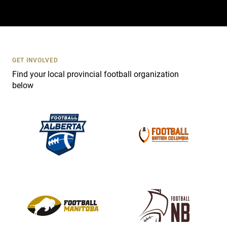
a
c
t
U
s
GET INVOLVED
e
Find your local provincial football organization
.
below
P
l
e
a
s
e
l
e
a
v
e
t