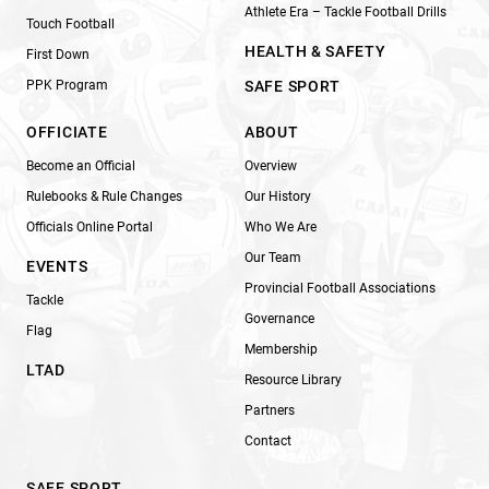
Athlete Era – Tackle Football Drills
Touch Football
HEALTH & SAFETY
First Down
PPK Program
SAFE SPORT
OFFICIATE
ABOUT
Become an Official
Overview
Rulebooks & Rule Changes
Our History
Officials Online Portal
Who We Are
Our Team
EVENTS
Provincial Football Associations
Tackle
Governance
Flag
Membership
LTAD
Resource Library
Partners
Contact
SAFE SPORT