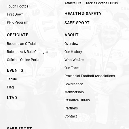
Athlete Era – Tackle Football Drills
Touch Football
HEALTH & SAFETY
First Down
PPK Program
SAFE SPORT
OFFICIATE
ABOUT
Become an Official
Overview
Rulebooks & Rule Changes
Our History
Officials Online Portal
Who We Are
Our Team
EVENTS
Provincial Football Associations
Tackle
Governance
Flag
Membership
LTAD
Resource Library
Partners
Contact
SAFE SPORT