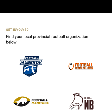
a
c
t
U
s
GET INVOLVED
e
Find your local provincial football organization
.
below
P
l
e
a
s
e
l
e
a
v
e
t