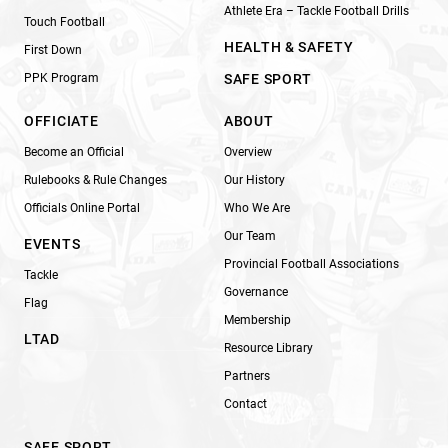
Athlete Era – Tackle Football Drills
Touch Football
HEALTH & SAFETY
First Down
PPK Program
SAFE SPORT
OFFICIATE
ABOUT
Become an Official
Overview
Rulebooks & Rule Changes
Our History
Officials Online Portal
Who We Are
Our Team
EVENTS
Provincial Football Associations
Tackle
Governance
Flag
Membership
LTAD
Resource Library
Partners
Contact
SAFE SPORT