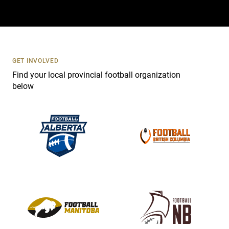
a
c
t
U
s
GET INVOLVED
e
Find your local provincial football organization
.
below
P
l
e
a
s
e
l
e
a
v
e
t