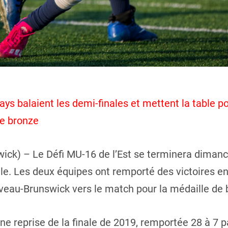
ys balaient les demi-finales et mettent la table po
de bronze
k) – Le Défi MU-16 de l’Est se terminera dimanc
ale. Les deux équipes ont remporté des victoires en
veau-Brunswick vers le match pour la médaille de 
e reprise de la finale de 2019, remportée 28 à 7 p