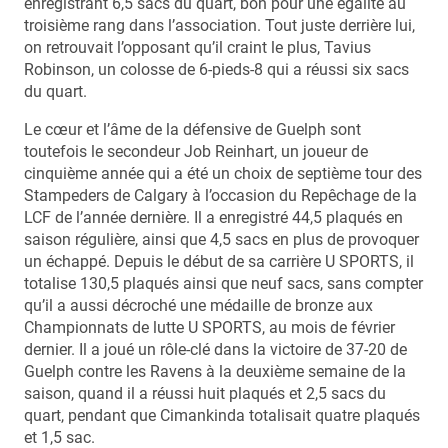
enregistrant 6,5 sacs du quart, bon pour une égalité au
troisième rang dans l’association. Tout juste derrière lui,
on retrouvait l’opposant qu’il craint le plus, Tavius
Robinson, un colosse de 6-pieds-8 qui a réussi six sacs
du quart.
Le cœur et l’âme de la défensive de Guelph sont
toutefois le secondeur Job Reinhart, un joueur de
cinquième année qui a été un choix de septième tour des
Stampeders de Calgary à l’occasion du Repêchage de la
LCF de l’année dernière. Il a enregistré 44,5 plaqués en
saison régulière, ainsi que 4,5 sacs en plus de provoquer
un échappé. Depuis le début de sa carrière U SPORTS, il
totalise 130,5 plaqués ainsi que neuf sacs, sans compter
qu’il a aussi décroché une médaille de bronze aux
Championnats de lutte U SPORTS, au mois de février
dernier. Il a joué un rôle-clé dans la victoire de 37-20 de
Guelph contre les Ravens à la deuxième semaine de la
saison, quand il a réussi huit plaqués et 2,5 sacs du
quart, pendant que Cimankinda totalisait quatre plaqués
et 1,5 sac.