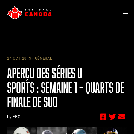
Skip
to
content
24 OCT, 2019
GÉNÉRAL
APERÇU DES SÉRIES U
SPORTS : SEMAINE 1 – QUARTS DE
FINALE DE SUO
by FBC