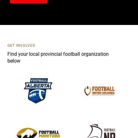
n
t
a
c
t
U
s
GET INVOLVED
e
Find your local provincial football organization
.
below
P
l
e
a
s
e
l
e
a
v
e