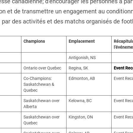
esse canadienne; d’encourager les personnes à part
ion et de transmettre un engagement au condition
ie par des activités et des matchs organisés de footb
Champions
Emplacement
Récapitula
l’événeme
Antigonish, NS
Ontario over Quebec
Regina, SK
Event Rec
Co-Champions:
Edmonton, AB
Event Rec
Saskatchewan &
Quebec
Saskatchewan over
Kelowna, BC
Event Rec
Alberta
Saskatchewan over
Kingston, ON
Event Rec
Quebec