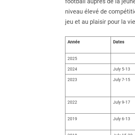
football auprès de la jeun
niveau élevé de compétit
jeu et au plaisir pour la v
Année
Dates
2025
2024
July 5-13
2023
July 7-15
2022
July 9-17
2019
July 6-13