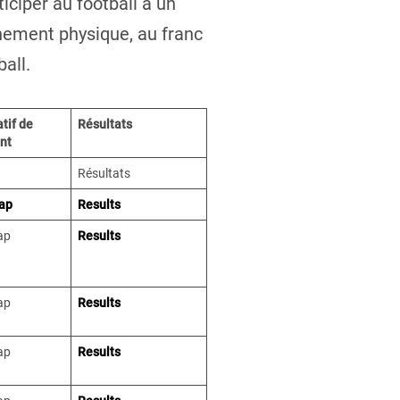
iciper au football à un
nement physique, au franc
all.
tif de
Résultats
nt
Résultats
ap
Results
ap
Results
ap
Results
ap
Results