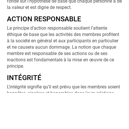
fondé sur l’hypothèse de base que chaque personne a de
la valeur et est digne de respect.
ACTION RESPONSABLE
Le principe d’action responsable soutient l’attente
éthique de base que les activités des membres profitent
à la société en général et aux participants en particulier
et ne causera aucun dommage. La notion que chaque
membre est responsable de ses actions ou de ses
inactions est fondamentale à la mise en œuvre de ce
principe.
INTÉGRITÉ
L’intégrité signifie qu’il est prévu que les membres soient
honnêtes, sincères et honorables dans leurs relations
avec les autres. La mise en pratique de ces valeurs est
possible quand les membres possèdent un niveau élevé
de conscience de soi et une capacité de réflexion critique
sur la façon dont leurs perspectives influencent leurs
interactions avec les autres.