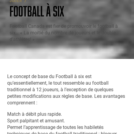
JOUER
FOOTBALL À SIX
Football Canada est fier de promouvoir le football à
six… « La moitié du nombre de joueurs et le double
d’athlètes! »
Le concept de base du Football à six est
qu’essentiellement, le tout ressemble au football
traditionnel à 12 joueurs, à l’exception de quelques
petites modifications aux règles de base. Les avantages
comprennent :
Match à débit plus rapide.
Sport palpitant et amusant.
Permet l’apprentissage de toutes les habiletés
techniques de base du football traditionnel : bloquer,