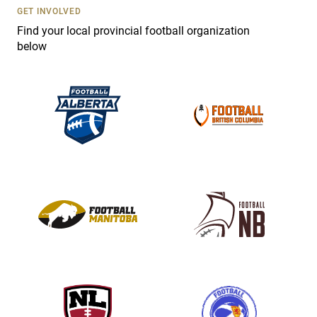
s
GET INVOLVED
e
Find your local provincial football organization
.
below
P
l
e
a
s
e
l
e
a
v
e
t
h
i
s
f
i