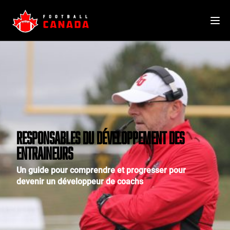
Skip
to
content
RESPONSABLES DU DÉVELOPPEMENT DES
ENTRAINEURS
Un guide pour comprendre et progresser pour
devenir un développeur de coachs