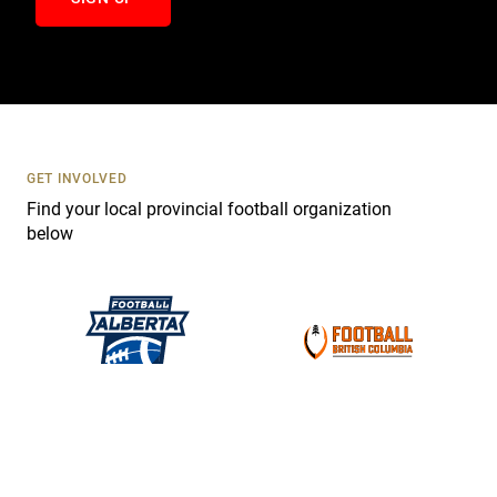
n
t
a
c
t
U
s
GET INVOLVED
e
Find your local provincial football organization
.
below
P
l
e
a
s
e
l
e
a
v