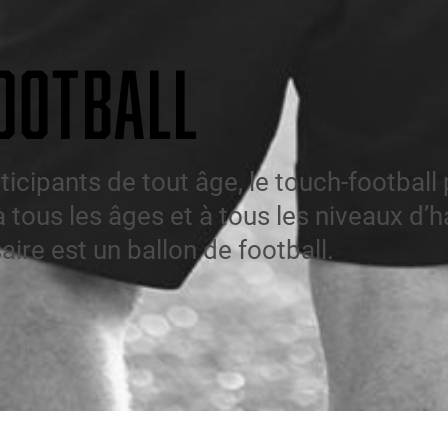
OOTBALL
icipants de tout âge, le touch-football 
tous les âges et à tous les niveaux d’ha
re est un ballon de football.