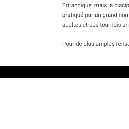
Britannique, mais la discip
pratiqué par un grand nom
adultes et des tournois a
Pour de plus amples rense
STAY IN TOUCH
Join our mailing list
Sign up to our newsletter to get the latest ne