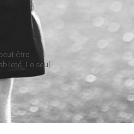
peut être
bileté. Le seul