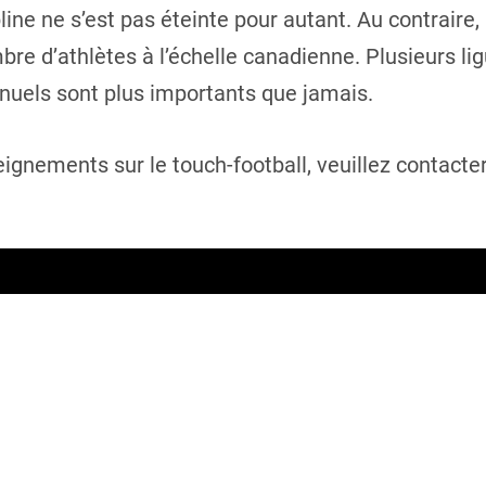
line ne s’est pas éteinte pour autant. Au contraire, 
bre d’athlètes à l’échelle canadienne. Plusieurs l
nnuels sont plus importants que jamais.
ignements sur le touch-football, veuillez contacte
C
o
n
s
ws and updates.
t
a
n