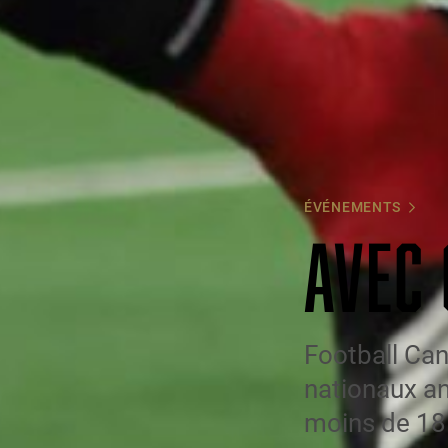
ÉVÉNEMENTS
AVEC
Football Can
nationaux an
moins de 18 