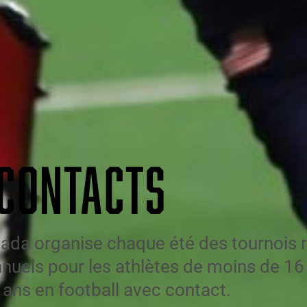
 CONTACTS
ada organise chaque été des tournois 
nuels pour les athlètes de moins de 16
ans en football avec contact.