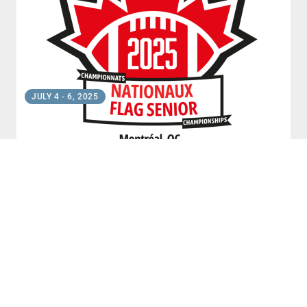
2025 CHAMPIONNATS NATIONAUX SENIORS DE
FLAG-FOOTBALL
JULY 4
-
6, 2025
Montreal, Quebec
•
Complexe sportif Claude-Robillard
2025 CHAMPIONNATS NATIONAUX SENIORS DE
FLAG-FOOTBALL
JULY 4
-
6, 2025