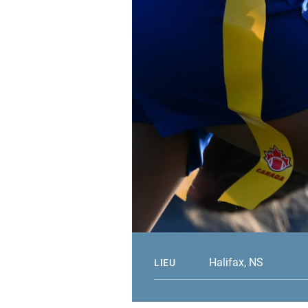
Halifax, NS
LIEU