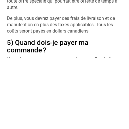
toute offre spéciale qui pourrait être offerte de temps à
autre.
De plus, vous devrez payer des frais de livraison et de
manutention en plus des taxes applicables. Tous les
coûts seront payés en dollars canadiens.
5) Quand dois-je payer ma
commande ?
Vous devrez payer votre commande quand Football
Canada vous confirmera votre commande et les coûts.
6) Comment vais-je payer ma
commande ?
La carte de crédit représente la façon la plus rapide de
payer votre commande. Football Canada offre l’option
de paiement par VISA et MasterCard. Pour effectuer un
paiement par carte de crédit, vous pouvez remplir la
section de paiement du formulaire de commande ou
demander à Football Canada de communiquer avec