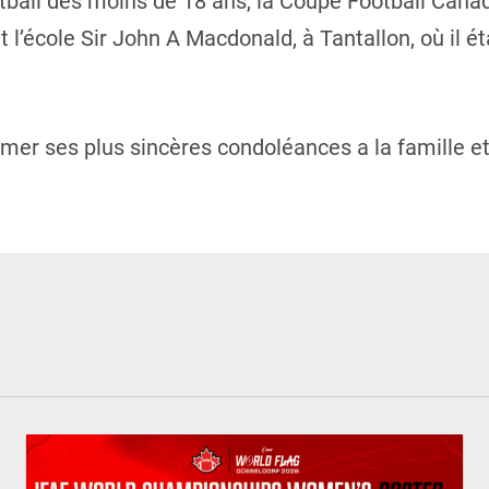
ball des moins de 18 ans, la Coupe Football Canad
 l’école Sir John A Macdonald, à Tantallon, où il 
imer ses plus sincères condoléances a la famille e