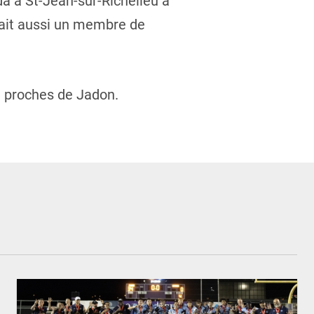
a à St-Jean-sur-Richelieu à
était aussi un membre de
t proches de Jadon.