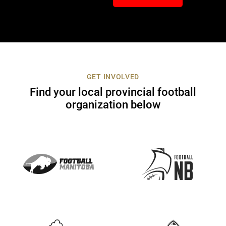
C
o
n
t
a
c
t
GET INVOLVED
U
Find your local provincial football
s
organization below
e
.
P
l
e
a
s
e
l
e
a