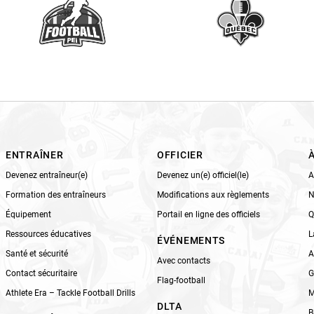
v
e
t
h
i
s
f
i
e
l
ENTRAÎNER
OFFICIER
d
Devenez entraîneur(e)
Devenez un(e) officiel(le)
A
b
Formation des entraîneurs
Modifications aux règlements
N
l
Équipement
Portail en ligne des officiels
Q
a
n
Ressources éducatives
L
ÉVÉNEMENTS
k
Santé et sécurité
A
Avec contacts
.
Contact sécuritaire
G
Flag-football
Athlete Era – Tackle Football Drills
M
DLTA
B