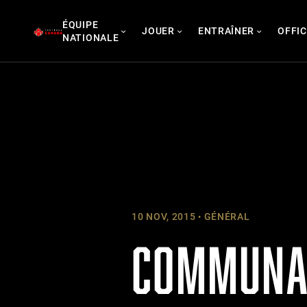
Skip
ÉQUIPE
to
JOUER
ENTRAÎNER
OFFIC
NATIONALE
content
10 NOV, 2015
GÉNÉRAL
COMMUNAU