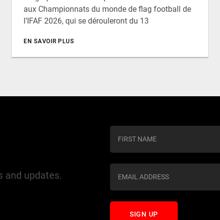
aux Championnats du monde de flag football de
l’IFAF 2026, qui se dérouleront du 13
EN SAVOIR PLUS
C
o
n
s
ws and updates.
t
a
n
t