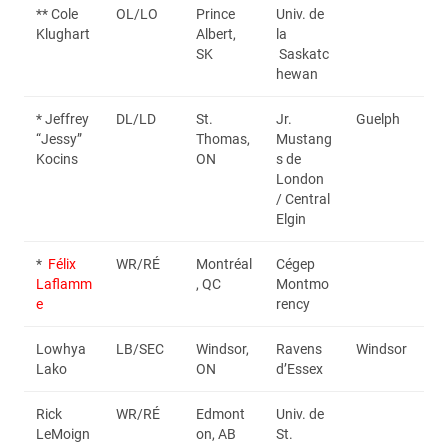
** Cole
OL/LO
Prince
Univ. de
Klughart
Albert,
la
SK
Saskatc
hewan
* Jeffrey
DL/LD
St.
Jr.
Guelph
“Jessy”
Thomas,
Mustang
Kocins
ON
s de
London
/ Central
Elgin
*
Félix
WR/RÉ
Montréal
Cégep
Laflamm
, QC
Montmo
e
rency
Lowhya
LB/SEC
Windsor,
Ravens
Windsor
Lako
ON
d’Essex
Rick
WR/RÉ
Edmont
Univ. de
LeMoign
on, AB
St.