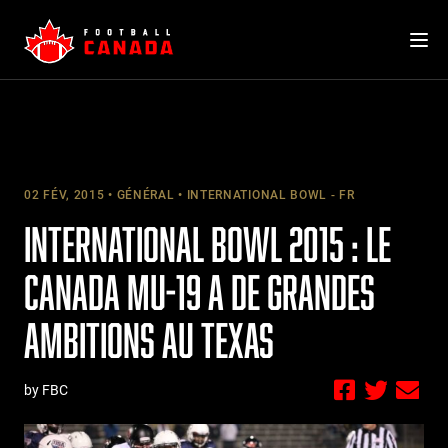
Skip
to
content
02 FÉV, 2015
GÉNÉRAL
INTERNATIONAL BOWL - FR
INTERNATIONAL BOWL 2015 : LE
CANADA MU-19 A DE GRANDES
AMBITIONS AU TEXAS
by FBC