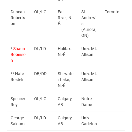
Duncan
OL/LO
Fall
St.
Toronto
Roberts
River, N.-
Andrew’
on
É.
s
(Aurora,
ON)
*
Shaun
DL/LD
Halifax,
Univ. Mt.
Robinso
N.-É.
Allison
n
** Nate
DB/DD
Stillwate
Univ. Mt.
Rostek
r Lake,
Allison
N.-É.
Spencer
OL/LO
Calgary,
Notre
Roy
AB
Dame
George
DL/LD
Calgary,
Univ.
Saloum
AB
Carleton