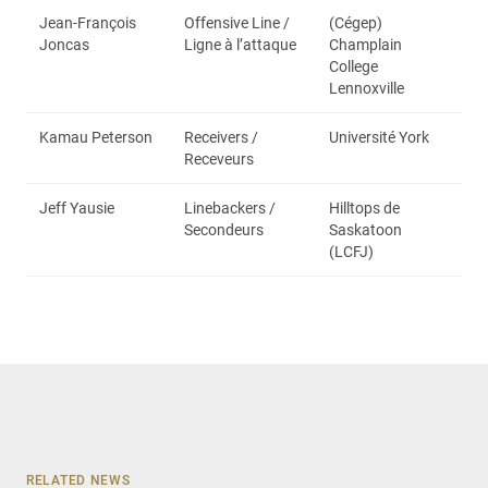
Jean-François
Offensive Line /
(Cégep)
Joncas
Ligne à l’attaque
Champlain
College
Lennoxville
Kamau Peterson
Receivers /
Université York
Receveurs
Jeff Yausie
Linebackers /
Hilltops de
Secondeurs
Saskatoon
(LCFJ)
RELATED NEWS