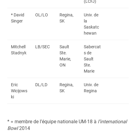
(LCFJ)
* David
OL/LO
Regina,
Univ. de
Singer
SK
la
Saskatc
hewan
Mitchell
LB/SEC
Sault
Sabercat
Stadnyk
Ste.
s de
Marie,
Sault
ON
Ste.
Marie
Eric
DL/LD
Regina,
Univ. de
Wicijows
SK
Regina
ki
* = membre de l’équipe nationale UM-18 à
l’international
Bowl
2014