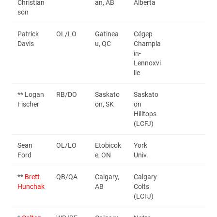
Christian
an, AB
Alberta
son
Patrick
OL/LO
Gatinea
Cégep
Davis
u, QC
Champla
in-
Lennoxvi
lle
** Logan
RB/DO
Saskato
Saskato
Fischer
on, SK
on
Hilltops
(LCFJ)
Sean
OL/LO
Etobicok
York
Ford
e, ON
Univ.
**
Brett
QB/QA
Calgary,
Calgary
Hunchak
AB
Colts
(LCFJ)