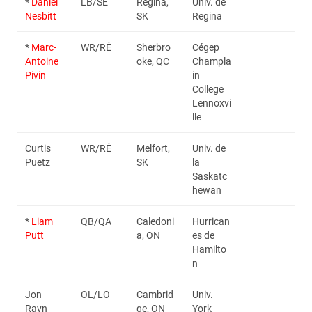
*
Daniel
LB/SE
Regina,
Univ. de
Nesbitt
SK
Regina
*
Marc-
WR/RÉ
Sherbro
Cégep
Antoine
oke, QC
Champla
Pivin
in
College
Lennoxvi
lle
Curtis
WR/RÉ
Melfort,
Univ. de
Puetz
SK
la
Saskatc
hewan
*
Liam
QB/QA
Caledoni
Hurrican
Putt
a, ON
es de
Hamilto
n
Jon
OL/LO
Cambrid
Univ.
Ravn
ge, ON
York