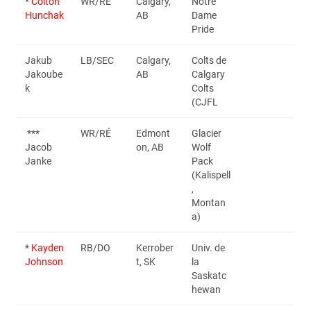
*
Colton
WR/RE
Calgary,
Notre
Hunchak
AB
Dame
Pride
Jakub
LB/SEC
Calgary,
Colts de
Jakoube
AB
Calgary
k
Colts
(CJFL
***
WR/RÉ
Edmont
Glacier
Jacob
on, AB
Wolf
Janke
Pack
(Kalispell
,
Montan
a)
*
Kayden
RB/DO
Kerrober
Univ. de
Johnson
t, SK
la
Saskatc
hewan