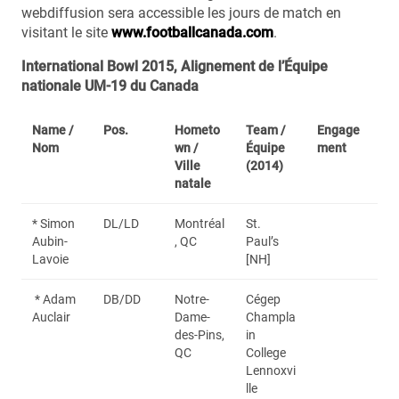
webdiffusion sera accessible les jours de match en
visitant le site
www.footballcanada.com
.
International Bowl 2015, Alignement de l’Équipe
nationale UM-19 du Canada
Name /
Pos.
Hometo
Team /
Engage
Nom
wn /
Équipe
ment
Ville
(2014)
natale
* Simon
DL/LD
Montréal
St.
Aubin-
, QC
Paul’s
Lavoie
[NH]
* Adam
DB/DD
Notre-
Cégep
Auclair
Dame-
Champla
des-Pins,
in
QC
College
Lennoxvi
lle