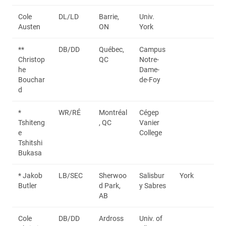
Cole
DL/LD
Barrie,
Univ.
Austen
ON
York
**
DB/DD
Québec,
Campus
Christop
QC
Notre-
he
Dame-
Bouchar
de-Foy
d
*
WR/RÉ
Montréal
Cégep
Tshiteng
, QC
Vanier
e
College
Tshitshi
Bukasa
* Jakob
LB/SEC
Sherwoo
Salisbur
York
Butler
d Park,
y Sabres
AB
Cole
DB/DD
Ardross
Univ. of