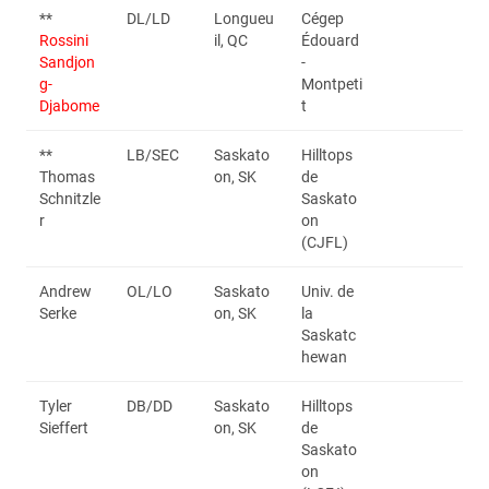
**
DL/LD
Longueu
Cégep
Rossini
il, QC
Édouard
Sandjon
-
g-
Montpeti
Djabome
t
**
LB/SEC
Saskato
Hilltops
Thomas
on, SK
de
Schnitzle
Saskato
r
on
(CJFL)
Andrew
OL/LO
Saskato
Univ. de
Serke
on, SK
la
Saskatc
hewan
Tyler
DB/DD
Saskato
Hilltops
Sieffert
on, SK
de
Saskato
on