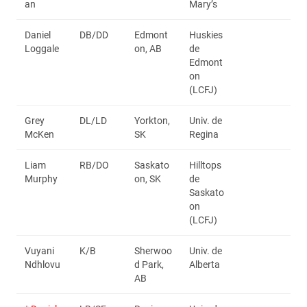
an
Mary’s
Daniel
DB/DD
Edmont
Huskies
Loggale
on, AB
de
Edmont
on
(LCFJ)
Grey
DL/LD
Yorkton,
Univ. de
McKen
SK
Regina
Liam
RB/DO
Saskato
Hilltops
Murphy
on, SK
de
Saskato
on
(LCFJ)
Vuyani
K/B
Sherwoo
Univ. de
Ndhlovu
d Park,
Alberta
AB