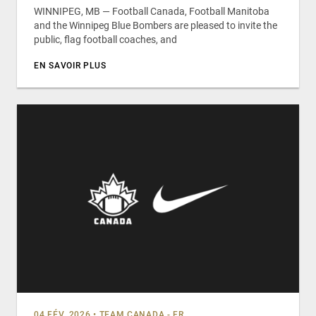
WINNIPEG, MB — Football Canada, Football Manitoba
and the Winnipeg Blue Bombers are pleased to invite the
public, flag football coaches, and
EN SAVOIR PLUS
04 FÉV, 2026
•
TEAM CANADA - FR