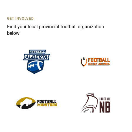
t
U
s
GET INVOLVED
e
Find your local provincial football organization
.
below
P
l
e
a
s
e
l
e
a
v
e
t
h
i