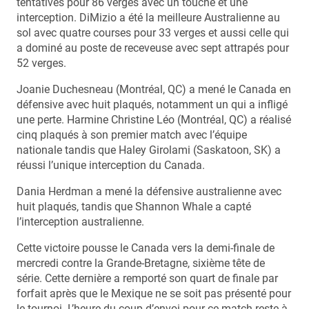
tentatives pour 86 verges avec un touché et une
interception. DiMizio a été la meilleure Australienne au
sol avec quatre courses pour 33 verges et aussi celle qui
a dominé au poste de receveuse avec sept attrapés pour
52 verges.
Joanie Duchesneau (Montréal, QC) a mené le Canada en
défensive avec huit plaqués, notamment un qui a infligé
une perte. Harmine Christine Léo (Montréal, QC) a réalisé
cinq plaqués à son premier match avec l’équipe
nationale tandis que Haley Girolami (Saskatoon, SK) a
réussi l’unique interception du Canada.
Dania Herdman a mené la défensive australienne avec
huit plaqués, tandis que Shannon Whale a capté
l’interception australienne.
Cette victoire pousse le Canada vers la demi-finale de
mercredi contre la Grande-Bretagne, sixième tête de
série. Cette dernière a remporté son quart de finale par
forfait après que le Mexique ne se soit pas présenté pour
le tournoi. L’heure du coup d’envoi pour ce match reste à