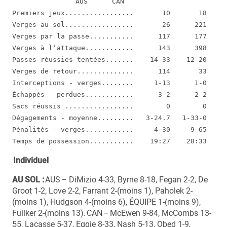
AUS      CAN 
Premiers jeux.................       10       18 
Verges au sol.................       26      221 
Verges par la passe...........      117      177 
Verges à l’attaque............      143      398  
Passes réussies-tentées.......    14-33    12-20 
Verges de retour..............      114       33  
Interceptions - verges........     1-13      1-0  
Échappés – perdues............      3-2      2-2 
Sacs réussis .................        0        0 
Dégagements - moyenne.........   3-24.7   1-33-0 
Pénalités - verges............     4-30     9-65 
Temps de possession...........    19:27    28:33 
Individuel
AU SOL :
AUS – DiMizio 4-33, Byrne 8-18, Fegan 2-2, De
Groot 1-2, Love 2-2, Farrant 2-(moins 1), Paholek 2-
(moins 1), Hudgson 4-(moins 6), ÉQUIPE 1-(moins 9),
Fullker 2-(moins 13). CAN – McEwen 9-84, McCombs 13-
55, Lacasse 5-37, Eggie 8-33, Nash 5-13, Obed 1-9,