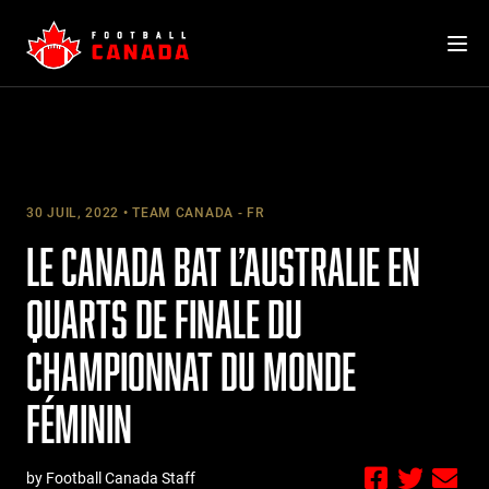
Skip
to
content
30 JUIL, 2022
TEAM CANADA - FR
LE CANADA BAT L’AUSTRALIE EN
QUARTS DE FINALE DU
CHAMPIONNAT DU MONDE
FÉMININ
by Football Canada Staff