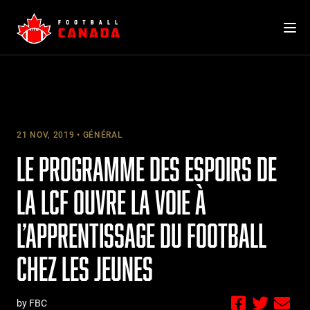
Skip
to
content
21 NOV, 2019
GÉNÉRAL
LE PROGRAMME DES ESPOIRS DE
LA LCF OUVRE LA VOIE À
L’APPRENTISSAGE DU FOOTBALL
CHEZ LES JEUNES
by FBC