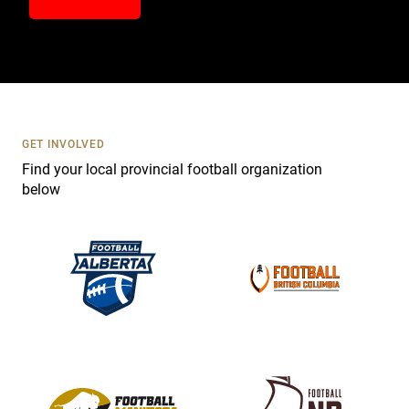
n
t
a
c
t
U
s
GET INVOLVED
e
Find your local provincial football organization
.
below
P
l
e
a
s
e
l
e
a
v