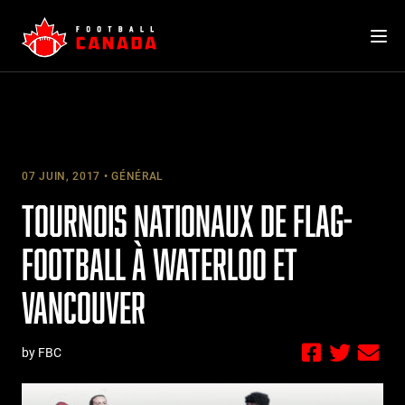
Skip
to
content
07 JUIN, 2017
GÉNÉRAL
TOURNOIS NATIONAUX DE FLAG-
FOOTBALL À WATERLOO ET
VANCOUVER
by FBC