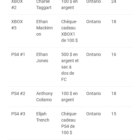
XBOX
Charlie
100 $ en
Ontario
24
#2
Taggart
argent
XBOX
Ethan
Chèque-
Ontario
18
#3
Mackinn
cadeau
on
XBOX1
de 100 $
PS4 #1
Ethan
500 $ en
Ontario
16
Jones
argent et
sac à
dos de
FC
PS4 #2
Anthony
100 $ en
Ontario
18
Colismo
argent
PS4 #3
Elijah
Chèque-
Ontario
15
Trench
cadeau
PS4 de
100 $