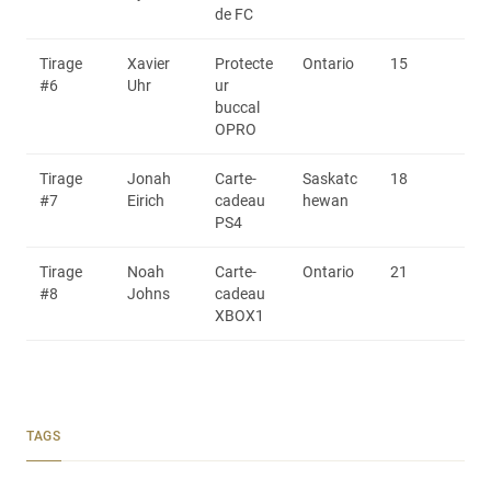
de FC
Tirage
Xavier
Protecte
Ontario
15
#6
Uhr
ur
buccal
OPRO
Tirage
Jonah
Carte-
Saskatc
18
#7
Eirich
cadeau
hewan
PS4
Tirage
Noah
Carte-
Ontario
21
#8
Johns
cadeau
XBOX1
TAGS