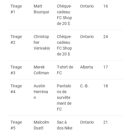
Tirage
Matt
Chèque-
Ontario
16
#1
Bourque
cadeau
FC Shop
de 20 $
Tirage
Christop
Chèque-
Ontario
24
#2
her
cadeau
Verivakis
FC Shop
de 20 $
Tirage
Merek
T-shirt de
Alberta
17
#3
Coltman
FC
Tirage
Austin
Pantalo
C.-B.
18
#4
Herrima
ns de
n
survête
ment de
FC
Tirage
Malcolm
Sac à
Ontario
21
#5
Dyatt
dos Nike