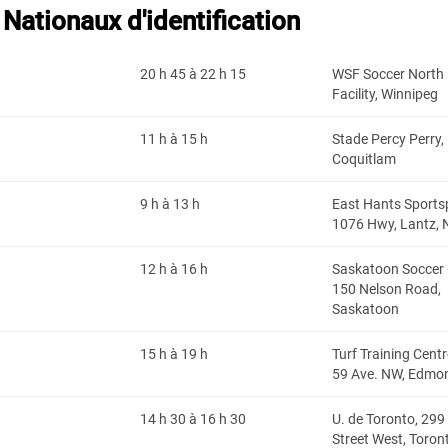
Nationaux d'identification
20 h 45 à 22 h 15
WSF Soccer North 
Facility, Winnipeg
11 h à 15 h
Stade Percy Perry,
Coquitlam
9 h à 13 h
East Hants Sportsp
1076 Hwy, Lantz, N
12 h à 16 h
Saskatoon Soccer 
150 Nelson Road,
Saskatoon
15 h à 19 h
Turf Training Cent
59 Ave. NW, Edmo
14 h 30 à 16 h 30
U. de Toronto,
299 
Street West, Toro