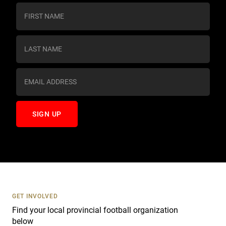
C
o
n
s
t
a
n
t
C
o
n
t
a
c
t
U
s
GET INVOLVED
e
Find your local provincial football organization
.
below