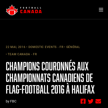
Skip
to
content
22 MAI, 2016
DOMESTIC EVENTS - FR
GÉNÉRAL
TEAM CANADA - FR
CHAMPIONS COURONNÉS AUX
CHAMPIONNATS CANADIENS DE
FLAG-FOOTBALL 2016 À HALIFAX
by FBC