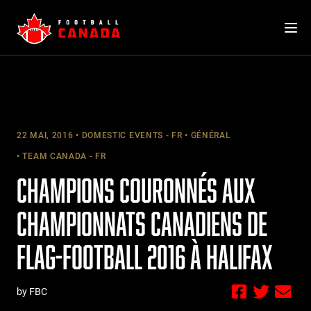
Skip
to
content
22 MAI, 2016
DOMESTIC EVENTS - FR
GÉNÉRAL
TEAM CANADA - FR
CHAMPIONS COURONNÉS AUX
CHAMPIONNATS CANADIENS DE
FLAG-FOOTBALL 2016 À HALIFAX
by FBC