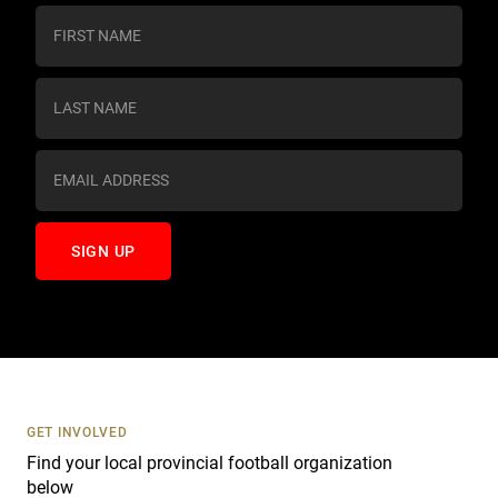
C
o
n
s
t
a
n
t
C
o
n
t
a
c
t
U
s
GET INVOLVED
e
Find your local provincial football organization
.
below