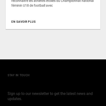
reconnaître les athlètes étoiles du Championnat national
féminin U18 de football avec
EN SAVOIR PLUS
STAY IN TOUCH
Join our mailing list
Sign up to our newsletter to get the latest news and
updates.