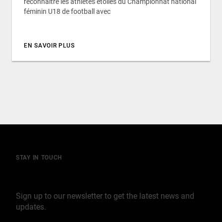
reconnaître les athlètes étoiles du Championnat national
féminin U18 de football avec
EN SAVOIR PLUS
STAY IN TOUCH
Join our mailing list
Sign up to our newsletter to get the latest news and
updates.