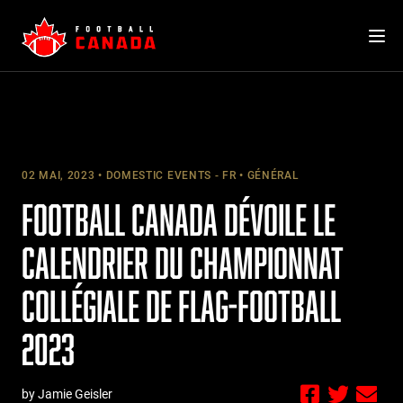
Skip
to
content
02 MAI, 2023
DOMESTIC EVENTS - FR
GÉNÉRAL
FOOTBALL CANADA DÉVOILE LE
CALENDRIER DU CHAMPIONNAT
COLLÉGIALE DE FLAG-FOOTBALL
2023
by Jamie Geisler