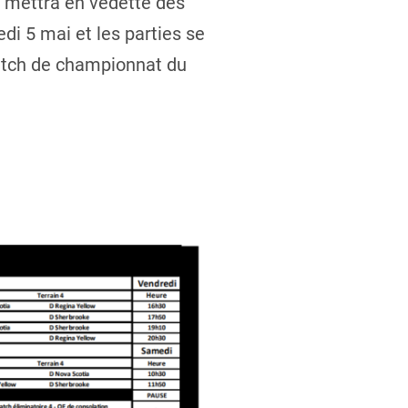
i mettra en vedette des
i 5 mai et les parties se
match de championnat du