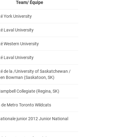
Team/ Équipe
té York University
té Laval University
té Western University
té Laval University
té de la /University of Saskatchewan /
den Bowman (Saskatoon, SK)
ampbell Collegiate (Regina, SK)
 de Metro Toronto Wildcats
ationale junior 2012 Junior National