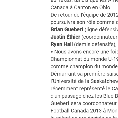
au Texas, tandis que les Amé
Canada à Canton en Ohio.
De retour de l’équipe de 2012
poursuivra son rôle comme c
Brian Guebert
(ligne défensi
Justin Éthier
(coordonnateur 
Ryan Hall
(demis défensifs),
« Nous avons encore une fois
Championnat du monde U-19 d
comme champion du monde et n
Démarrant sa première sais
l’Université de la Saskatche
récemment représenté le Can
d’un passage chez les Blue B
Guebert sera coordonnateur 
Football Canada 2013 à Mon