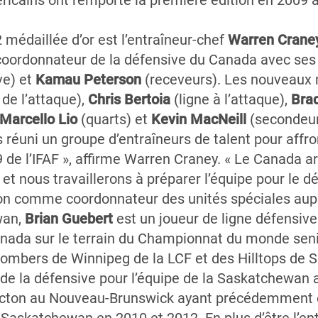
ricains ont remporté la première édition en 2009 av
 médaillée d’or est l’entraîneur-chef
Warren Crane
oordonnateur de la défensive du Canada avec ses 
ve) et
Kamau Peterson
(receveurs). Les nouveaux
de l’attaque),
Chris Bertoia
(ligne à l’attaque),
Brad
Marcello Lio
(quarts) et
Kevin MacNeill
(secondeur
 réuni un groupe d’entraîneurs de talent pour affr
e l’IFAF », affirme Warren Craney. « Le Canada ar
ous travaillerons à préparer l’équipe pour le défi
on comme coordonnateur des unités spéciales aupr
wan,
Brian Guebert
est un joueur de ligne défensiv
ada sur le terrain du Championnat du monde senio
ombers de Winnipeg de la LCF et des Hilltops de S
de la défensive pour l’équipe de la Saskatchewan 
cton au Nouveau-Brunswick ayant précédemment ét