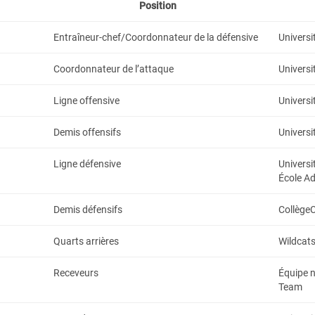
Position
Entraîneur-chef/Coordonnateur de la défensive
Universi
Coordonnateur de l’attaque
Universi
Ligne offensive
Universi
Demis offensifs
Universi
Ligne défensive
Universi
École A
Demis défensifs
CollègeC
Quarts arrières
Wildcats
Receveurs
Équipe n
Team