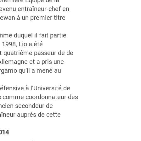
première Équipe de la
evenu entraîneur-chef en
hewan à un premier titre
me duquel il fait partie
 1998, Lio a été
 et quatrième passeur de de
n Allemagne et a pris une
rgamo qu’il a mené au
ensive à l’Université de
ons comme coordonnateur des
Ancien secondeur de
raîneur auprès de cette
2014