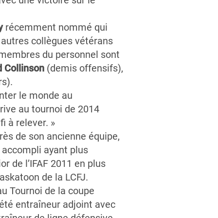
ec une victoire sur le
y
récemment nommé qui
autres collègues vétérans
 membres du personnel sont
 Collinson
(demis offensifs),
s).
onter le monde au
rive au tournoi de 2014
 à relever. »
ès de son ancienne équipe,
e accompli ayant plus
r de l’IFAF 2011 en plus
askatoon de la LCFJ.
au Tournoi de la coupe
é entraîneur adjoint avec