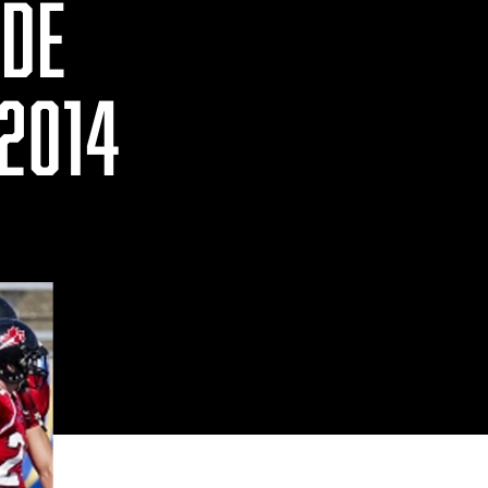
 DE
 2014