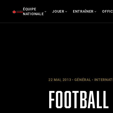
Skip
ÉQUIPE
to
JOUER
ENTRAÎNER
OFFIC
NATIONALE
content
22 MAI, 2013
GÉNÉRAL
INTERNATI
FOOTBALL 