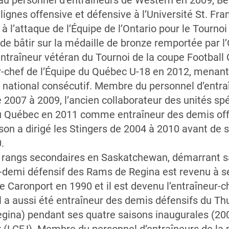
au personnel d’entraîneurs de Western en 2009, Be
nes offensive et défensive à l’Université St. Fran
l’attaque de l’Équipe de l’Ontario pour le Tourno
de bâtir sur la médaille de bronze remportée par l’
entraîneur vétéran du Tournoi de la coupe Footba
r-chef de l’Équipe du Québec U-18 en 2012, menant
e national consécutif. Membre du personnel d’ent
 2007 à 2009, l’ancien collaborateur des unités sp
du Québec en 2011 comme entraîneur des demis offe
nson a dirigé les Stingers de 2004 à 2010 avant de 
.
 rangs secondaires en Saskatchewan, démarrant sa
ex-demi défensif des Rams de Regina est revenu à 
e Caronport en 1990 et il est devenu l’entraîneur-
Il a aussi été entraîneur des demis défensifs du Th
egina) pendant ses quatre saisons inaugurales (20