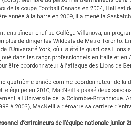
r (LCFJ). Membre du personnel d’entraîneurs de la 
i de la coupe Football Canada en 2004, Hall est d
ère année à la barre en 2009, il a mené la Saskatc
 entraîneur-chef au Collège Villanova, un program
n plus de diriger les Wildcats de Metro Toronto. En
de l’Université York, où il a été le quart des Lions
ssi joué dans les rangs professionnels en Italie et e
ur être coordonnateur à l’attaque des Lions de Be
ne quatrième année comme coordonnateur de la déf
cette équipe en 2010, MacNeill a passé deux sais
tement à l’Université de la Colombie-Britannique. 
(1999 à 2003), MacNeill a démarré sa carrière d’ent
sonnel d’entraîneurs de l’équipe nationale junior 