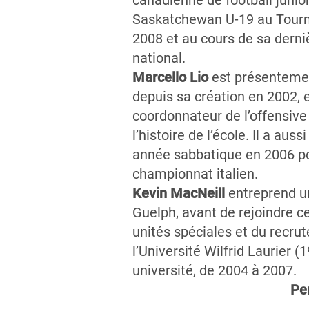
canadienne de football junio
Saskatchewan U-19 au Tourno
2008 et au cours de sa derni
national.
Marcello Lio
est présentement
depuis sa création en 2002, e
coordonnateur de l’offensive 
l’histoire de l’école. Il a au
année sabbatique en 2006 po
championnat italien.
Kevin MacNeill
entreprend u
Guelph, avant de rejoindre 
unités spéciales et du recru
l’Université Wilfrid Laurier 
université, de 2004 à 2007.
Per