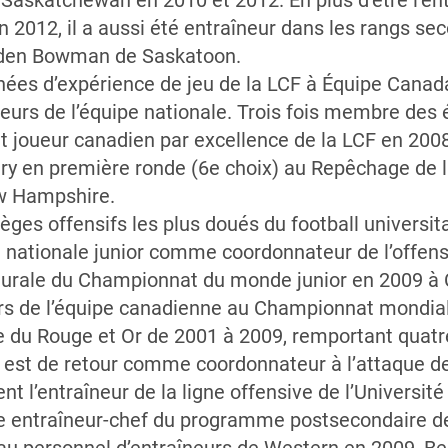
a Saskatchewan en 2010 et 2012. En plus d’être l’en
en 2012, il a aussi été entraîneur dans les rangs s
 Aden Bowman de Saskatoon.
nées d’expérience de jeu de la LCF à Équipe Can
rs de l’équipe nationale. Trois fois membre des éq
 joueur canadien par excellence de la LCF en 2008
ry en première ronde (6e choix) au Repêchage de l
ew Hampshire.
èges offensifs les plus doués du football universita
 nationale junior comme coordonnateur de l’offensi
ugurale du Championnat du monde junior en 2009 à C
urs de l’équipe canadienne au Championnat mondial
e du Rouge et Or de 2001 à 2009, remportant quatr
 il est de retour comme coordonnateur à l’attaque d
t l’entraîneur de la ligne offensive de l’Universi
re entraîneur-chef du programme postsecondaire d