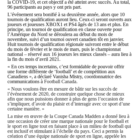
la COVID-19, et cet objectif a été atteint avec succès. Au total,
96 participants au pays y ont pris part.
L’événement sera bonifié à sa deuxième année, alors que 10
tournois de qualification auront lieu. Ceux-ci seront ouverts aux
joueurs et joueuses XBOX1 et PS4 âgés de 13 ans et plus. En
principe, un tournoi de qualification en classe ouverte pour
l’Amérique du Nord se déroulera au début du mois de
novembre, suivi d’un tournoi ouvert canadien tôt en janvier.
Huit tournois de qualification régionale suivront entre le début
du mois de février et le mois de mars, puis le championnat
national – réservé aux 16 joueurs les mieux classés – aura lieu à
la fin du mois d’avril 2021.
« En ces temps incertains, c’est formidable de pouvoir offrir
une forme différente de ‘football’ et de compétition aux
Canadiens », a déclaré Vanisha Mistry, coordonnatrice des
communications à
Football Canada.
« Nous voulons être en mesure de bâtir sur les succès de
l’événement de 2020, de construire quelque chose de mieux
afin que nous puissions donner à plus de gens l’occasion de
s’impliquer, d’avoir du plaisir et d’interagir avec ce sport d’une
certaine manière. »
La mise en œuvre de la Coupe Canada Madden a donné lieu à
une occasion de créer une marque nationale pour le football et
le sport en ligne tout en faisant place à un milieu de football qui
est inclusif et stimulant à l’échelle du pays. Ceci a permis la
création d’une équipe nationale de sport en ligne, appelée les