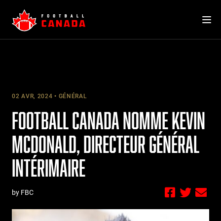
Skip
to
content
02 AVR, 2024
GÉNÉRAL
FOOTBALL CANADA NOMME KEVIN
MCDONALD, DIRECTEUR GÉNÉRAL
INTÉRIMAIRE
by FBC