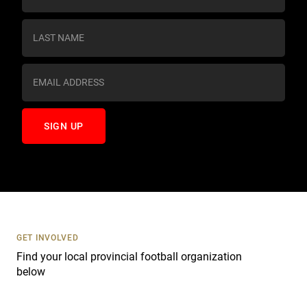
n
s
t
a
n
t
C
o
n
t
a
c
t
U
s
GET INVOLVED
e
Find your local provincial football organization
.
below
P
l