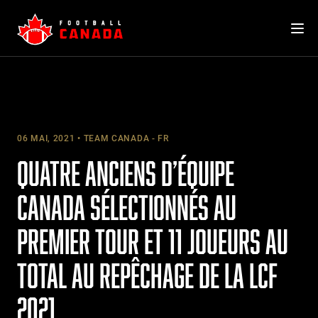
Skip
to
content
06 MAI, 2021
TEAM CANADA - FR
QUATRE ANCIENS D’ÉQUIPE
CANADA SÉLECTIONNÉS AU
PREMIER TOUR ET 11 JOUEURS AU
TOTAL AU REPÊCHAGE DE LA LCF
2021