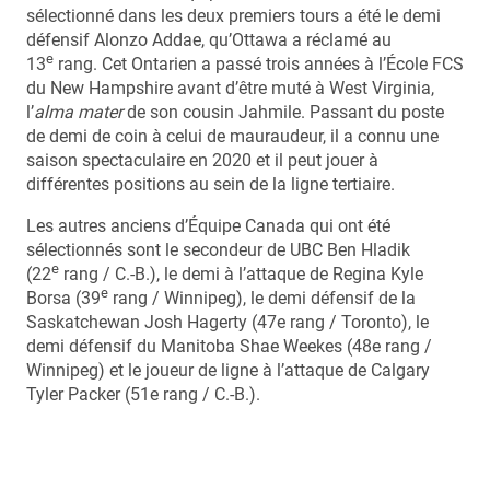
sélectionné dans les deux premiers tours a été le demi
défensif Alonzo Addae, qu’Ottawa a réclamé au
e
13
rang. Cet Ontarien a passé trois années à l’École FCS
du New Hampshire avant d’être muté à West Virginia,
l’
alma mater
de son cousin Jahmile. Passant du poste
de demi de coin à celui de mauraudeur, il a connu une
saison spectaculaire en 2020 et il peut jouer à
différentes positions au sein de la ligne tertiaire.
Les autres anciens d’Équipe Canada qui ont été
sélectionnés sont le secondeur de UBC Ben Hladik
e
(22
rang / C.-B.), le demi à l’attaque de Regina Kyle
e
Borsa (39
rang / Winnipeg), le demi défensif de la
Saskatchewan Josh Hagerty (47e rang / Toronto), le
demi défensif du Manitoba Shae Weekes (48e rang /
Winnipeg) et le joueur de ligne à l’attaque de Calgary
Tyler Packer (51e rang / C.-B.).