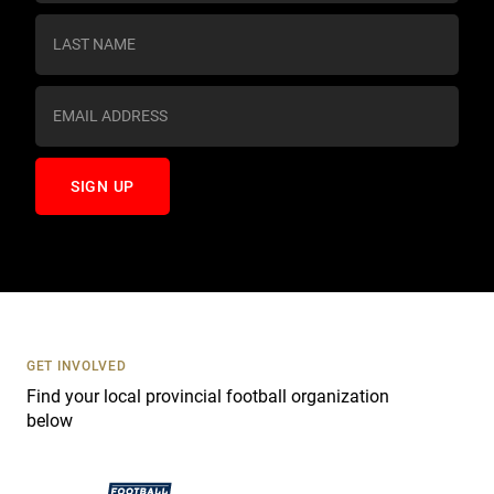
n
s
t
a
n
t
C
o
n
t
a
c
t
U
s
GET INVOLVED
e
Find your local provincial football organization
.
below
P
l
e