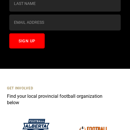
t
a
n
t
C
o
n
t
a
c
t
U
s
GET INVOLVED
e
Find your local provincial football organization
.
below
P
l
e
a