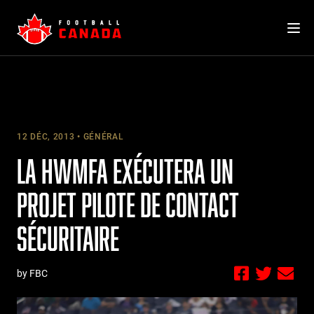
Skip
to
content
12 DÉC, 2013
GÉNÉRAL
LA HWMFA EXÉCUTERA UN
PROJET PILOTE DE CONTACT
SÉCURITAIRE
by FBC