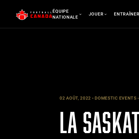
Skip
ÉQUIPE
to
JOUER
ENTRAÎNE
NATIONALE
content
02 AOÛT, 2022
DOMESTIC EVENTS -
LA SASKA