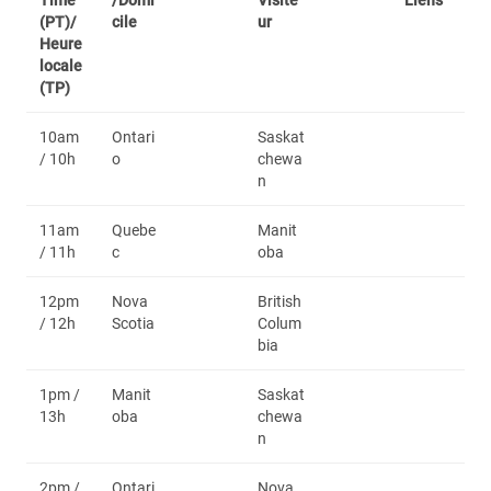
Time
/Domi
Visite
Liens
(PT)/
cile
ur
Heure
locale
(TP)
10am
Ontari
Saskat
/ 10h
o
chewa
n
11am
Quebe
Manit
/ 11h
c
oba
12pm
Nova
British
/ 12h
Scotia
Colum
bia
1pm /
Manit
Saskat
13h
oba
chewa
n
2pm /
Ontari
Nova