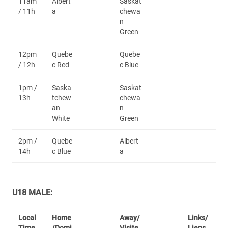
11am
Albert
Saskat
/ 11h
a
chewa
n
Green
12pm
Quebe
Quebe
/ 12h
c Red
c Blue
1pm /
Saska
Saskat
13h
tchew
chewa
an
n
White
Green
2pm /
Quebe
Albert
14h
c Blue
a
U18 MALE:
Local
Home
Away/
Links/