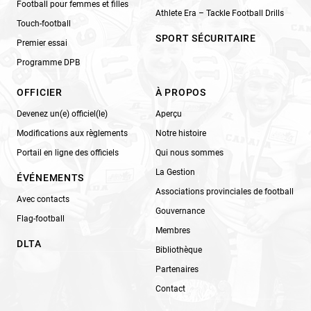
Football pour femmes et filles
Athlete Era – Tackle Football Drills
Touch-football
SPORT SÉCURITAIRE
Premier essai
Programme DPB
OFFICIER
À PROPOS
Devenez un(e) officiel(le)
Aperçu
Modifications aux règlements
Notre histoire
Portail en ligne des officiels
Qui nous sommes
La Gestion
ÉVÉNEMENTS
Associations provinciales de football
Avec contacts
Gouvernance
Flag-football
Membres
DLTA
Bibliothèque
Partenaires
Contact