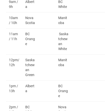
9am /
Albert
BC
9h
a
White
10am
Nova
Manit
/ 10h
Scotia
oba
11am
BC
Saska
/ 11h
Orang
tchew
e
an
White
12pm/
Saska
Manit
12h
tchew
oba
an
Green
1pm /
Albert
BC
13h
a
Orang
e
2pm /
BC
Nova