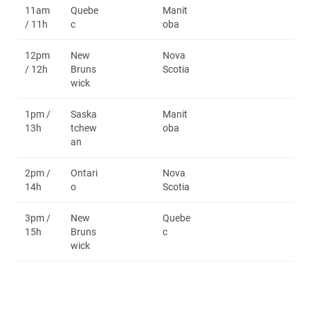
11am
Quebe
Manit
/ 11h
c
oba
12pm
New
Nova
/ 12h
Bruns
Scotia
wick
1pm /
Saska
Manit
13h
tchew
oba
an
2pm /
Ontari
Nova
14h
o
Scotia
3pm /
New
Quebe
15h
Bruns
c
wick