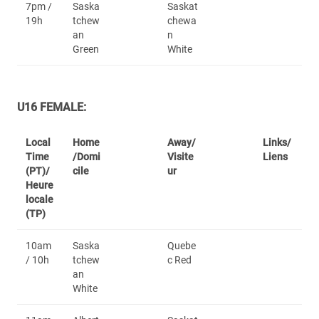
7pm /
Saska
Saskat
19h
tchew
chewa
an
n
Green
White
U16 FEMALE:
Local
Home
Away/
Links/
Time
/Domi
Visite
Liens
(PT)/
cile
ur
Heure
locale
(TP)
10am
Saska
Quebe
/ 10h
tchew
c Red
an
White