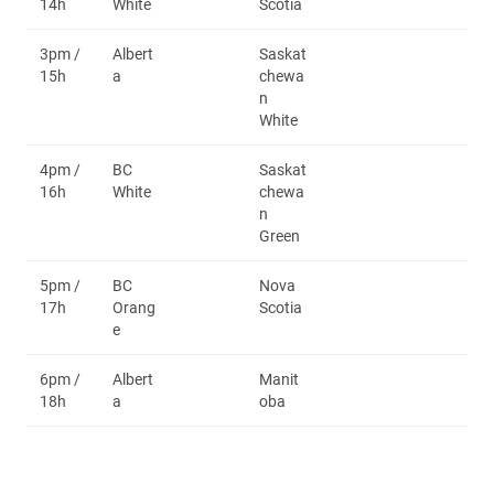
14h
White
Scotia
3pm /
Albert
Saskat
15h
a
chewa
n
White
4pm /
BC
Saskat
16h
White
chewa
n
Green
5pm /
BC
Nova
17h
Orang
Scotia
e
6pm /
Albert
Manit
18h
a
oba