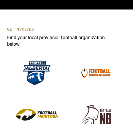
a
c
t
U
s
GET INVOLVED
e
Find your local provincial football organization
.
below
P
l
e
a
s
e
l
e
a
v
e
t
h