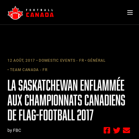
Skip
to
content
12 AOÛT, 2017
DOMESTIC EVENTS - FR
GÉNÉRAL
TEAM CANADA - FR
LA SASKATCHEWAN ENFLAMMÉE
AUX CHAMPIONNATS CANADIENS
DE FLAG-FOOTBALL 2017
by FBC