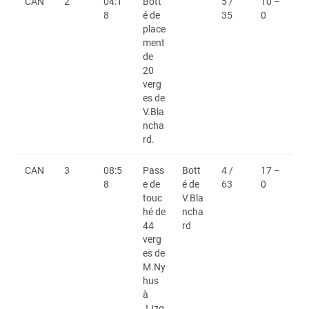
CAN
2
04:1
Bott
5 /
10 –
8
é de
35
0
place
ment
de
20
verg
es de
V.Bla
ncha
rd.
CAN
3
08:5
Pass
Bott
4 /
17 –
8
e de
é de
63
0
touc
V.Bla
hé de
ncha
44
rd
verg
es de
M.Ny
hus
à
J.Izq