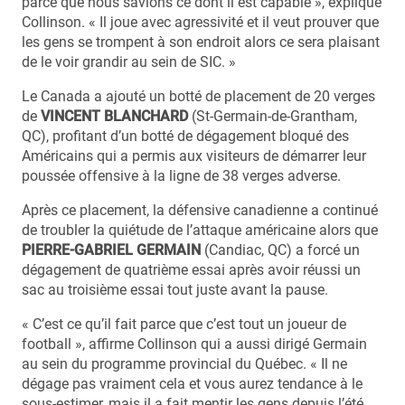
parce que nous savions ce dont il est capable », explique
Collinson. « Il joue avec agressivité et il veut prouver que
les gens se trompent à son endroit alors ce sera plaisant
de le voir grandir au sein de SIC. »
Le Canada a ajouté un botté de placement de 20 verges
de
VINCENT BLANCHARD
(St-Germain-de-Grantham,
QC), profitant d’un botté de dégagement bloqué des
Américains qui a permis aux visiteurs de démarrer leur
poussée offensive à la ligne de 38 verges adverse.
Après ce placement, la défensive canadienne a continué
de troubler la quiétude de l’attaque américaine alors que
PIERRE-GABRIEL GERMAIN
(Candiac, QC) a forcé un
dégagement de quatrième essai après avoir réussi un
sac au troisième essai tout juste avant la pause.
« C’est ce qu’il fait parce que c’est tout un joueur de
football », affirme Collinson qui a aussi dirigé Germain
au sein du programme provincial du Québec. « Il ne
dégage pas vraiment cela et vous aurez tendance à le
sous-estimer, mais il a fait mentir les gens depuis l’été