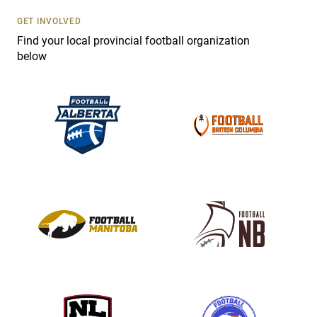
U
s
GET INVOLVED
e
Find your local provincial football organization
.
below
P
l
e
a
s
e
l
e
a
v
e
t
h
i
s
f