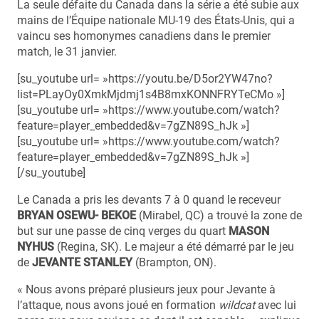
La seule défaite du Canada dans la série a été subie aux
mains de l’Équipe nationale MU-19 des États-Unis, qui a
vaincu ses homonymes canadiens dans le premier
match, le 31 janvier.
[su_youtube url= »https://youtu.be/D5or2YW47no?
list=PLayOy0XmkMjdmj1s4B8mxKONNFRYTeCMo »]
[su_youtube url= »https://www.youtube.com/watch?
feature=player_embedded&v=7gZN89S_hJk »]
[su_youtube url= »https://www.youtube.com/watch?
feature=player_embedded&v=7gZN89S_hJk »]
[/su_youtube]
Le Canada a pris les devants 7 à 0 quand le receveur
BRYAN OSEWU- BEKOE
(Mirabel, QC) a trouvé la zone de
but sur une passe de cinq verges du quart
MASON
NYHUS
(Regina, SK). Le majeur a été démarré par le jeu
de
JEVANTE STANLEY
(Brampton, ON).
« Nous avons préparé plusieurs jeux pour Jevante à
l’attaque, nous avons joué en formation
wildcat
avec lui