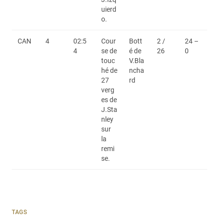
uierd
o.
CAN
4
02:5
Cour
Bott
2 /
24 –
4
se de
é de
26
0
touc
V.Bla
hé de
ncha
27
rd
verg
es de
J.Sta
nley
sur
la
remi
se.
TAGS