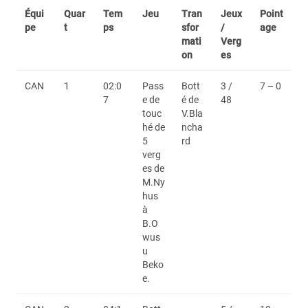
Équi
Quar
Tem
Jeu
Tran
Jeux
Point
pe
t
ps
sfor
/
age
mati
Verg
on
es
CAN
1
02:0
Pass
Bott
3 /
7 – 0
7
e de
é de
48
touc
V.Bla
hé de
ncha
5
rd
verg
es de
M.Ny
hus
à
B.O
wus
u
Beko
e.