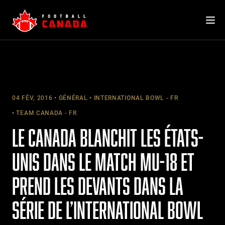
Skip
to
content
04 FÉV, 2016
GÉNÉRAL
INTERNATIONAL BOWL - FR
TEAM CANADA - FR
LE CANADA BLANCHIT LES ÉTATS-
UNIS DANS LE MATCH MU-18 ET
PREND LES DEVANTS DANS LA
SÉRIE DE L’INTERNATIONAL BOWL