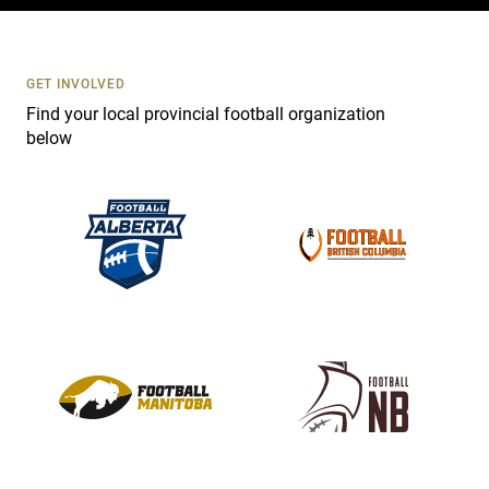
c
t
U
s
GET INVOLVED
e
Find your local provincial football organization
.
below
P
l
e
a
s
e
l
e
a
v
e
t
h
i