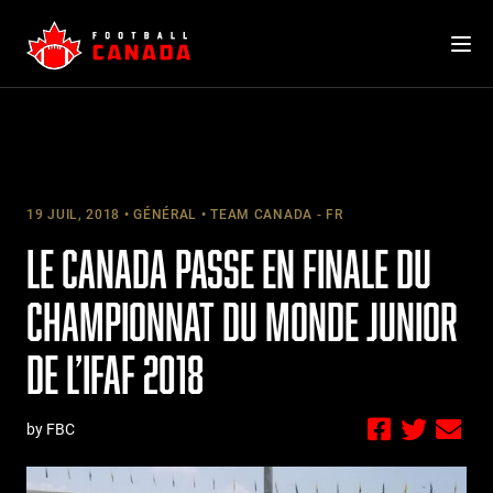
Skip
to
content
19 JUIL, 2018
GÉNÉRAL
TEAM CANADA - FR
LE CANADA PASSE EN FINALE DU
CHAMPIONNAT DU MONDE JUNIOR
DE L’IFAF 2018
by FBC