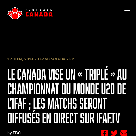
Skip
to
content
22 JUIN, 2024
TEAM CANADA - FR
LE CANADA VISE UN « TRIPLÉ » AU
CHAMPIONNAT DU MONDE U20 DE
L’IFAF ; LES MATCHS SERONT
DIFFUSÉS EN DIRECT SUR IFAF.TV
by FBC