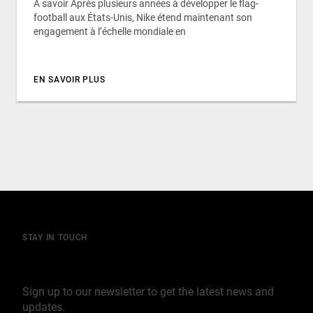
À savoir Après plusieurs années à développer le flag-
football aux États-Unis, Nike étend maintenant son
engagement à l’échelle mondiale en
EN SAVOIR PLUS
STAY IN TOUCH
Join our mailing list
Sign up to our newsletter to get the latest news and
updates.