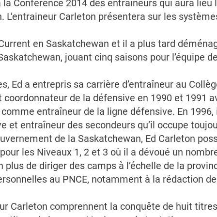
la Conférence 2014 des entraîneurs qui aura lieu le
L’entraineur Carleton présentera sur les systèmes
t Current en Saskatchewan et il a plus tard démén
 Saskatchewan, jouant cinq saisons pour l’équipe de 
, Ed a entrepris sa carrière d’entraîneur au Collèg
 coordonnateur de la défensive en 1990 et 1991 ava
omme entraîneur de la ligne défensive. En 1996, i
e et entraîneur des secondeurs qu’il occupe toujou
uvernement de la Saskatchewan, Ed Carleton poss
 pour les Niveaux 1, 2 et 3 où il a dévoué un nombr
plus de diriger des camps à l’échelle de la provinc
ersonnelles au PNCE, notamment à la rédaction d
neur Carleton comprennent la conquête de huit titre