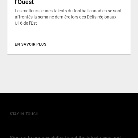
l’Ouest
Les meilleurs jeunes talents du football canadien se sont
affrontés la semaine dernière lors des Défis régionaux
U16 de l’Est
EN SAVOIR PLUS
STAY IN TOUCH
Join our mailing list
Sign up to our newsletter to get the latest news and