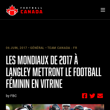
Skip
to
content
06 JUIN, 2017
GÉNÉRAL
TEAM CANADA - FR
LES MONDIAUX DE 2017 À
LANGLEY METTRONT LE FOOTBALL
FÉMININ EN VITRINE
by FBC