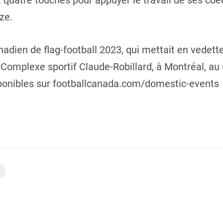
 quatre touchés pour appuyer le travail de ses coéq
ze.
adien de flag-football 2023, qui mettait en vedet
u Complexe sportif Claude-Robillard, à Montréal, au
disponibles sur footballcanada.com/domestic-events