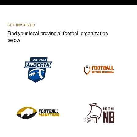
c
t
U
s
GET INVOLVED
e
Find your local provincial football organization
.
below
P
l
e
a
s
e
l
e
a
v
e
t
h
i