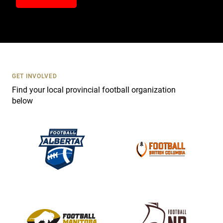
n
t
a
c
t
U
s
GET INVOLVED
e
Find your local provincial football organization
.
below
P
l
e
a
s
e
l
e
a
v
e