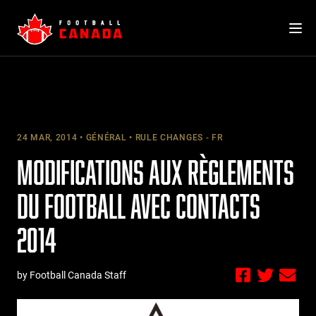
Skip
to
content
24 MAR, 2014
GÉNÉRAL
RULE CHANGES - FR
MODIFICATIONS AUX RÈGLEMENTS
DU FOOTBALL AVEC CONTACTS
2014
by Football Canada Staff