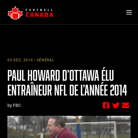
Skip
to
content
02 DÉC, 2014
GÉNÉRAL
PAUL HOWARD D’OTTAWA ÉLU
ENTRAÎNEUR NFL DE L’ANNÉE 2014
by FBC