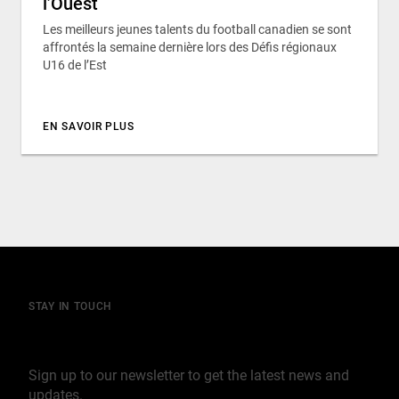
l’Ouest
Les meilleurs jeunes talents du football canadien se sont
affrontés la semaine dernière lors des Défis régionaux
U16 de l’Est
EN SAVOIR PLUS
STAY IN TOUCH
Join our mailing list
Sign up to our newsletter to get the latest news and
updates.