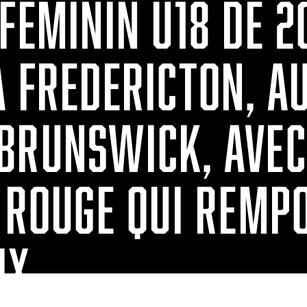
FÉMININ U18 DE 2
À FREDERICTON, A
BRUNSWICK, AVEC
 ROUGE QUI REMP
IX