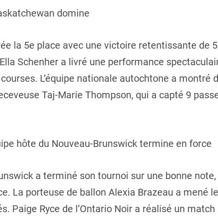
 Saskatchewan domine
e la 5e place avec une victoire retentissante de 51
 Ella Schenher a livré une performance spectaculai
courses. L’équipe nationale autochtone a montré de
 receveuse Taj-Marie Thompson, qui a capté 9 pass
quipe hôte du Nouveau-Brunswick termine en force
nswick a terminé son tournoi sur une bonne note, b
ace. La porteuse de ballon Alexia Brazeau a mené 
és. Paige Ryce de l’Ontario Noir a réalisé un matc