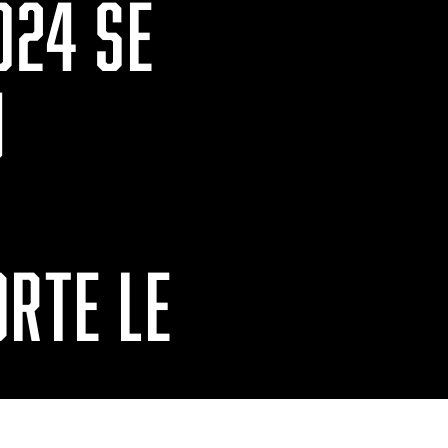
024 SE
U
ORTE LE