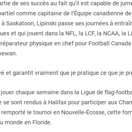
artie de ses succès au fait qu’il est capable de ju
partiel comme capitaine de l’Équipe canadienne de f
g à Saskatoon, Lipinski passe ses journées à entraî
es et qui jouent dans la NFL, la LCF, la NCAA, la 
 préparateur physique en chef pour Football Canada 
chewan.
é et garantit vraiment que je pratique ce que je pr
 jouer chaque semaine dans la Ligue de flag-footb
pe se sont rendus à Halifax pour participer aux Ch
r remporté le tournoi en Nouvelle-Écosse, cette for
 monde en Floride.