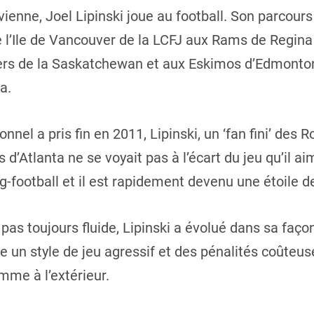
ienne, Joel Lipinski joue au football. Son parcours 
de l’Ile de Vancouver de la LCFJ aux Rams de Regina
ers de la Saskatchewan et aux Eskimos d’Edmonton
a.
nel a pris fin en 2011, Lipinski, un ‘fan fini’ des R
’Atlanta ne se voyait pas à l’écart du jeu qu’il aim
ag-football et il est rapidement devenu une étoile de
t pas toujours fluide, Lipinski a évolué dans sa faço
re un style de jeu agressif et des pénalités coûteus
omme à l’extérieur.