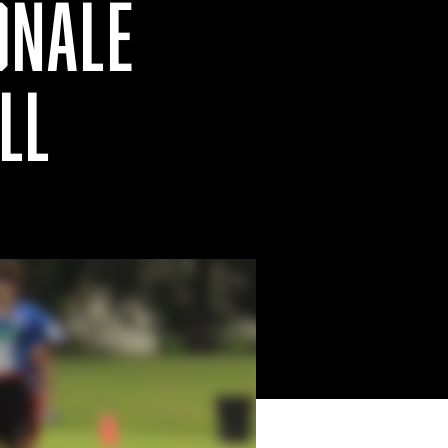
ONALE
LL